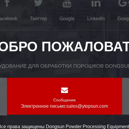
acebook
Твиттер
Google
LinkedIn
Goog
ОБРО ПОЖАЛОВА
УДОВАНИЕ ДЛЯ ОБРАБОТКИ ПОРОШКОВ DONGSUN,
Сообщение
Электронное письмо:
sales@ytopsun.com
Все права защищены Dongsun Powder Processing Equipment C