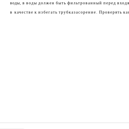
воды,
в
воды
должен
быть
фильтрованный
перед
вход
в качестве
к
избегать
трубка
засорение.
Проверять
ка