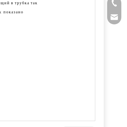
ящий
в
трубка
так
+ 86-53
к показано
powtech
sales@y
sales@p