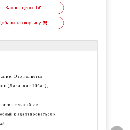
Запрос цены
Добавить в корзину
вание,
Это
является
анг
[Давление
10бар],
ледовательный
с
в
собный
к
адаптироваться
к
ый