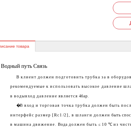
писание товара
Водный путь
Связь
В
клиент
должен
подготовить
трубка
за
в
оборудо
рекомендуемые
к
использовать
высокое давление
шл
в
воды
вход
давление
является
4
бар.
�
В
вход
и
торговая точка
трубка
должен
быть
пос
интерфейс
размер
[Rc
1 /
2],
в
шланги
должен
быть
спо
в
машина
движение.
Вода
должен
быть
≤
10
℃
из
чист