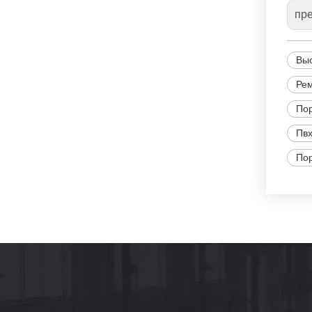
пр
Выс
Рем
Пор
Пвх
Пор