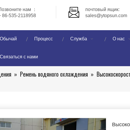
Позвоните нам ：
почтовый ящик:
+ 86-535-2118958
sales@ytopsun.com
Обычай
Процесс
Служба
О нас
Связаться с нами
дения
»
Ремень водяного охлаждения
»
Высокоскорос
Высоко