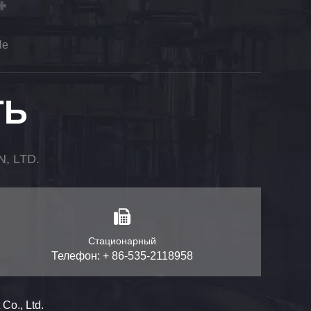
le
ТЬ
 LTD.
Стационарный
Телефон: + 86-535-2118958
o., Ltd.