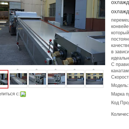
охлажд
охлаж
перемещ
конвейе
который
постоян
качеств
в завис
идеальн
С прав
канатам
Скорость
Модель:
литься с:
Марка п
Код Про
Количес