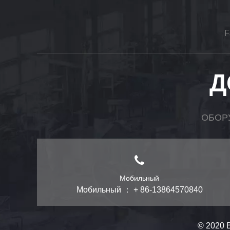
F
Д
ОБОР
Мобильный
Мобильный ： + 86-13864570840
© 2020 