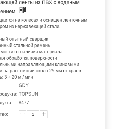
ающей ленты из ПВХ с водяным
дением
ается на колесах и оснащен ленточным
ром из нержавеющей стали.
:
ный опытный сварщик
енный стальной ремень
имости от наличия материала
ая обработка поверхности
ильными направляющими клиновыми
и на расстоянии около 25 мм от краев
: 3 ÷ 20 м / мин
GDY
родукта:
TOPSUN
дукта:
8477
тво: