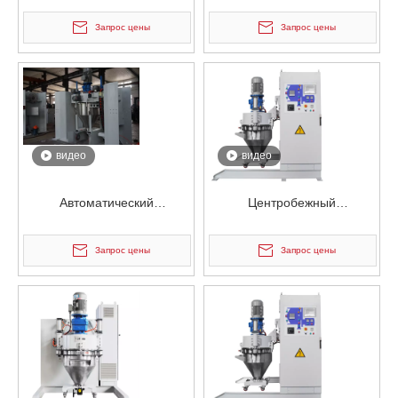
пневматический
электростатический
электростатический
смеситель для порошка для
Запрос цены
Запрос цены
смеситель для контейнеров
приклеивания
для порошка
видео
видео
Автоматический
Центробежный
пневматический
пневматический
электростатический
электростатический
Запрос цены
Запрос цены
смеситель для контейнеров
смеситель для контейнеров
для порошка
для порошка