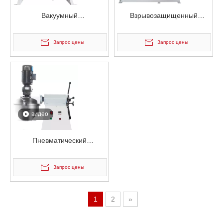
Вакуумный
Взрывозащищенный
электростатический
вакуумный
смеситель для порошка
электростатический
Запрос цены
Запрос цены
непрерывного действия
смеситель для контейнеров
для порошков
видео
Пневматический
пневматический
электростатический
Запрос цены
смеситель для контейнеров
для порошка
1
2
»