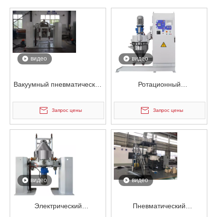
видео
видео
Вакуумный пневматический
Ротационный
электростатический
пневматический
смеситель для контейнеров
электростатический
Запрос цены
Запрос цены
для порошка
смеситель для порошковых
контейнеров
видео
видео
Электрический
Пневматический