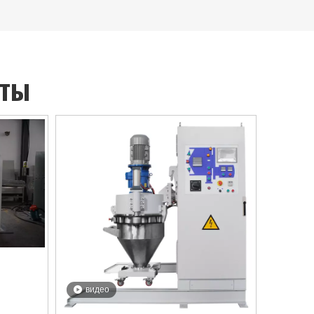
кты
видео