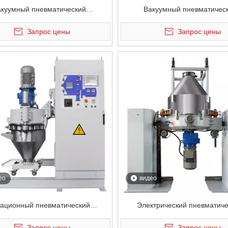
акуумный пневматический
Вакуумный пневматичес
ростатический смеситель для
электростатический смесите
Запрос цены
Запрос цены
онтейнеров для порошка
контейнеров для порош
ео
видео
тационный пневматический
Электрический пневматич
ростатический смеситель для
электростатический смесите
Запрос цены
Запрос цены