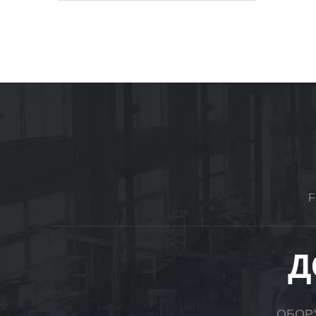
F
Д
ОБОР