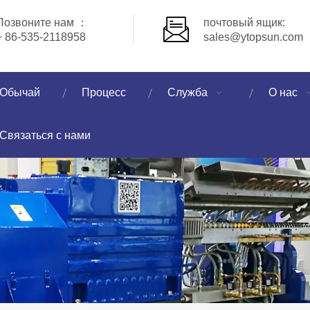
Позвоните нам ：
почтовый ящик:
+ 86-535-2118958
sales@ytopsun.com
Обычай
Процесс
Служба
О нас
Связаться с нами