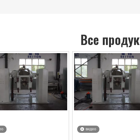
Все проду
ео
видео