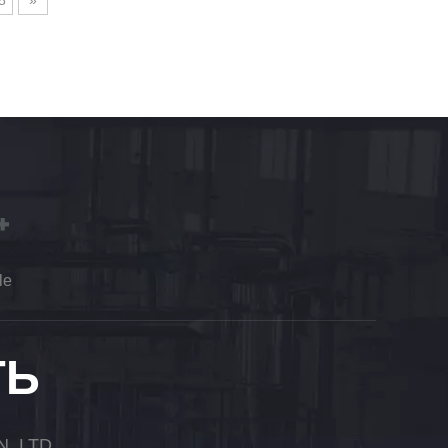
8
»
le
ТЬ
 LTD.