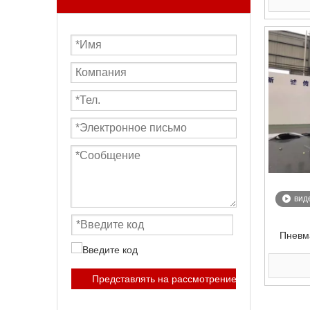
вид
Пневма
см
Представлять на рассмотрение