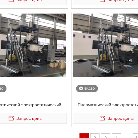
порошковых контейнеров
контейнеров для порош
ео
видео
тический электростатический
Пневматический электростат
еситель для порошка для
смеситель для порошка 
Запрос цены
Запрос цены
приклеивания
приклеивания