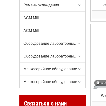
В
Ремень охлаждения
элект
к
ACM Mill
ACM Mill
Оборудование лабораторных весов
Оборудование лабораторных весов
Мелкосерийное оборудование
Мелкосерийное оборудование
вид
Ро
Связаться с нами
элект