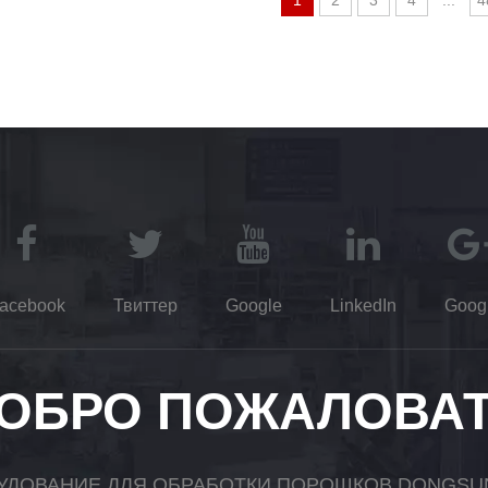
1
2
3
4
...
4
acebook
Твиттер
Google
LinkedIn
Goog
ОБРО ПОЖАЛОВА
УДОВАНИЕ ДЛЯ ОБРАБОТКИ ПОРОШКОВ DONGSUN,