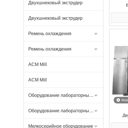
Двухшнековый экструдер
элект
Двухшнековый экструдер
Ремень охлаждения
Ремень охлаждения
ACM Mill
ACM Mill
Оборудование лабораторных весов
вид
Оборудование лабораторных весов
Дв
по
Мелкосерийное оборудование