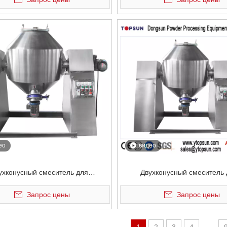
покрытия 100 л
ео
видео
ухконусный смеситель для
Двухконусный смеситель
ошкового покрытия на 100 л
порошкового порошкового пок
Запрос цены
Запрос цены
л