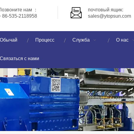
Позвоните нам ：
почтовый ящик:
+ 86-535-2118958
sales@ytopsun.com
Обычай
Процесс
Служба
О нас
Связаться с нами