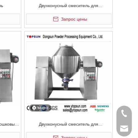
ль
Двухконусный смеситель для
порошкового покрытия на 100 л
Запрос цены
видео
+ 86-53
рошковым
Двухконусный смеситель для
powtech
ческого
порошкового покрытия с
Запрос цены