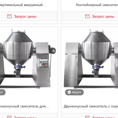
Вертикальный вакуумный
Контейнерный смесите
ростатический смеситель для
Запрос цены
Запрос цены
порошка
ео
видео
ухконусный смеситель для
Двухконусный смеситель с по
рошкового покрытия 200 л
покрытием для электростати
Запрос цены
Запрос цены