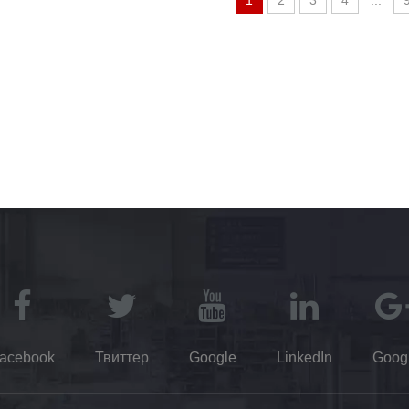
1
2
3
4
...
acebook
Твиттер
Google
LinkedIn
Goog