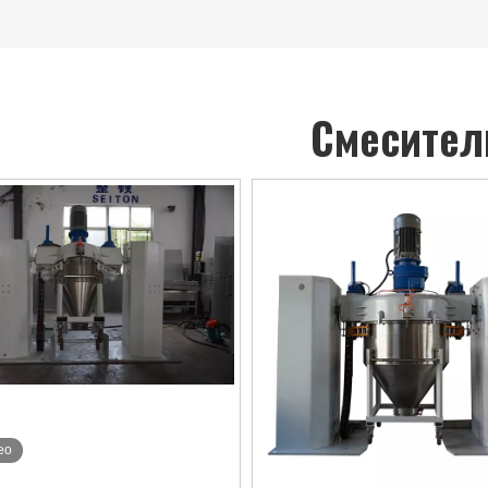
Смесител
ео