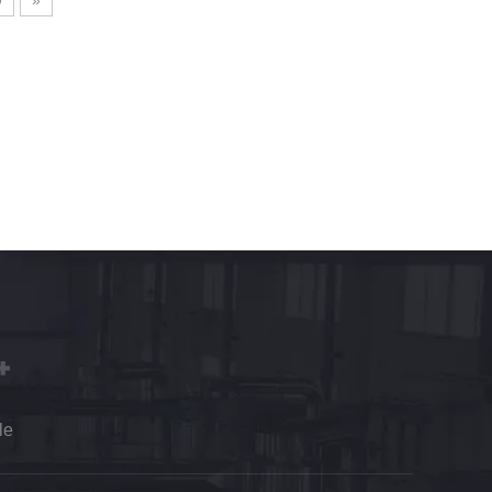
9
»
le