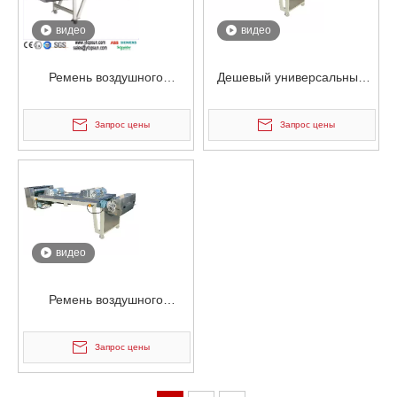
видео
видео
Ремень воздушного
Дешевый универсальный
охлаждения из
ремень воздушного
нержавеющей стали
охлаждения из
Запрос цены
Запрос цены
высокого качества на заказ
нержавеющей стали
видео
Ремень воздушного
охлаждения из
нержавеющей стали с
Запрос цены
водяным охлаждением на
заказ