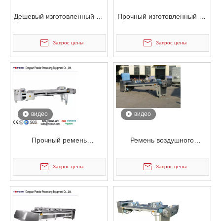
Дешевый изготовленный на
Прочный изготовленный на
заказ ремень воздушного
заказ ремень воздушного
охлаждения из
охлаждения из
Запрос цены
Запрос цены
нержавеющей стали
нержавеющей стали
видео
видео
Прочный ремень
Ремень воздушного
воздушного охлаждения из
охлаждения из
нержавеющей стали
нержавеющей стали
Запрос цены
Запрос цены
общего назначения
высокого качества