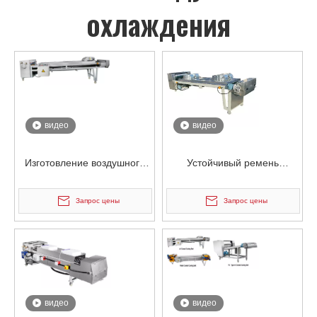
охлаждения
видео
видео
Изготовление воздушного
Устойчивый ремень
охлаждающего ремня из
воздушного охлаждения из
нержавеющей стали на
нержавеющей стали
Запрос цены
Запрос цены
заказ
General
видео
видео