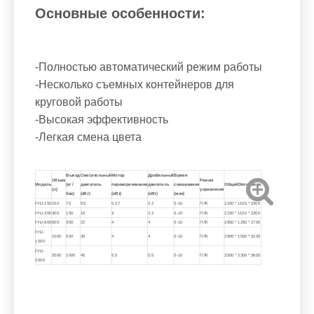
Основные особенности:
-Полностью автоматический режим работы
-Несколько съемных контейнеров для
круговой работы
-Высокая эффективность
-Легкая смена цвета
Выход
Смесительный
Мотор
Дробильный
Время
Объем
Режим
Модель
(кг /
двигатель
переворачивания
двигатель
смешивания
Общий
Dimensions
(л)
управления
бак)
(кВт)
(кВт)
(кВт)
(мин)
FHJ-150
150
70
5.5
0.37
2.2
0-10
ПЛК
2150 * 1100 * 2300
FHJ-300
300
150
15
3
2.2
0-10
ПЛК
2150 * 1100 * 2300
FHJ-600
600
300
22
4
4
0-10
ПЛК
2650 * 1250 * 2700
FHJ-
1000
500
30
4
4
0-10
ПЛК
2900 * 1550 * 3100
1000
FHJ-
2000
1000
45
5.5
5.5
0-10
ПЛК
3500 * 2350 * 3650
2000