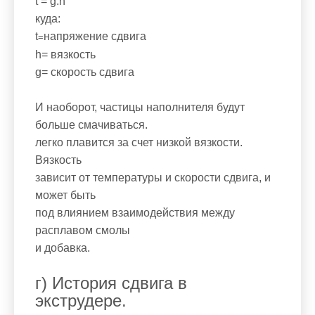
t = g.h
куда:
t
напряжение сдвига
=
h
= вязкость
g
= скорость сдвига
И наоборот, частицы наполнителя будут
больше смачиваться.
легко плавится за счет низкой вязкости.
Вязкость
зависит от температуры и скорости сдвига, и
может быть
под влиянием взаимодействия между
расплавом смолы
и добавка.
г) История сдвига в
экструдере.