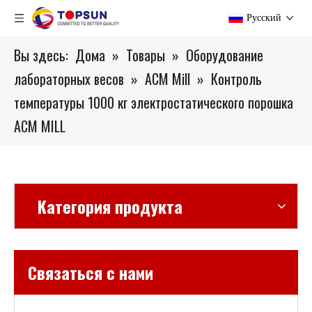
Pусский
Вы здесь:
Дома
»
Товары
»
Оборудование
лабораторных весов
»
ACM Mill
»
Контроль
температуры 1000 кг электростатического порошка
ACM MILL
Категория продукта
Связаться с нами