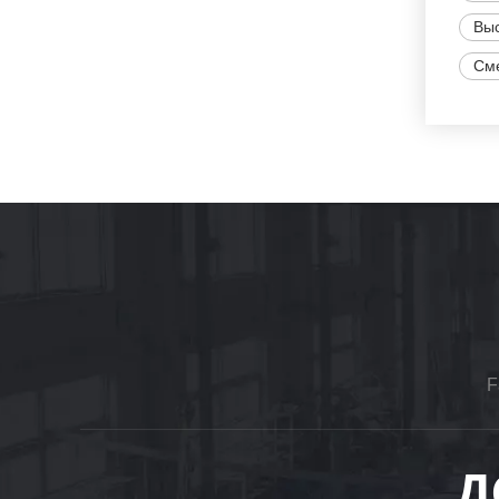
Выс
Сме
F
Д