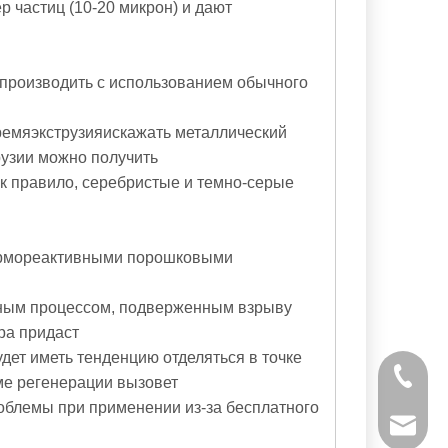
р частиц (10-20 микрон) и дают
производить с использованием обычного
ремя
экструзия
искажать металлический
рузии можно получить
ак правило, серебристые и темно-серые
ермореактивными порошковыми
асным процессом, подверженным взрыву
ра придаст
дет иметь тенденцию отделяться в точке
+ 86-53
еме регенерации вызовет
блемы при применении из-за бесплатного
powtech