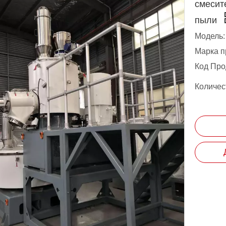
смесит
пыли
Модель:
Марка п
Код Про
Количес