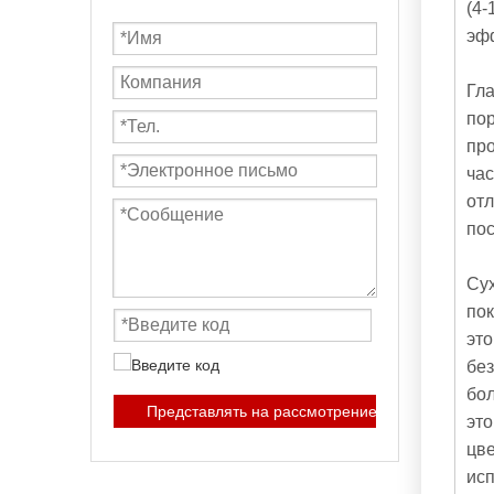
(4-
эфф
Гл
по
про
час
отл
пос
Су
по
это
без
бол
Представлять на рассмотрение
это
цв
ис