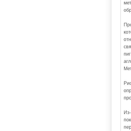
мет
обр
Про
ко
отн
свя
пи
аг
Мет
Рис
опр
про
Из-
по
пер