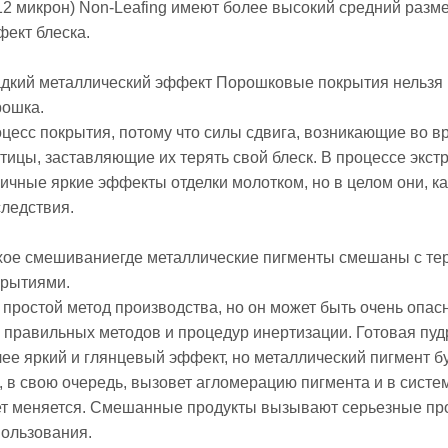
12 микрон) Non-Leafing имеют более высокий средний разме
ект блеска.
адкий металлический эффект Порошковые покрытия нельзя 
рошка.
цесс покрытия, потому что силы сдвига, возникающие во в
тицы, заставляющие их терять свой блеск. В процессе экст
ичные яркие эффекты отделки молотком, но в целом они, к
ледствия.
хое смешивание
где металлические пигменты смешаны с т
крытиями.
 простой метод производства, но он может быть очень оп
 правильных методов и процедур инертизации. Готовая пуд
ее яркий и глянцевый эффект, но металлический пигмент бу
, в свою очередь, вызовет агломерацию пигмента и в сист
ет меняется. Смешанные продукты вызывают серьезные про
пользования.