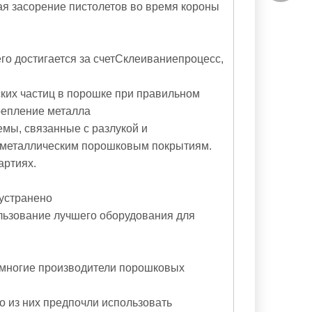
ая засорение пистолетов во время короны
sales@y
sales@p
о достигается за счет
Склеивание
процесс,
ских частиц в порошке при правильном
репление металла
мы, связанные с разлукой и
еметаллическим порошковым покрытиям.
артиях.
 устранено
льзование лучшего оборудования для
емногие производители порошковых
о из них предпочли использовать