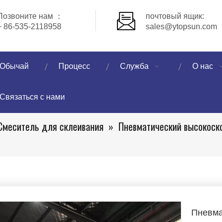
Позвоните нам ：
почтовый ящик:
+ 86-535-2118958
sales@ytopsun.com
Обычай
Процесс
Служба
О нас
Связаться с нами
Смеситель для склеивания
»
Пневматический высокоск
Пневма