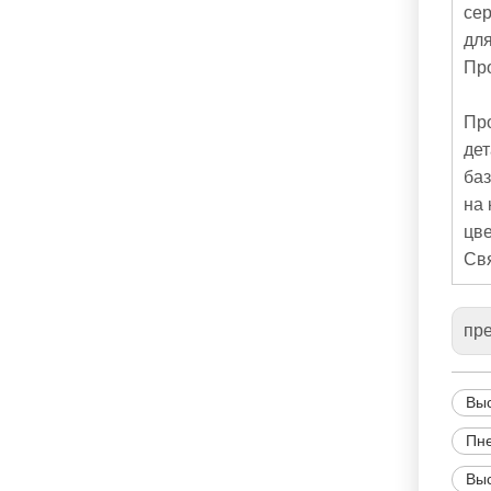
се
для
Пр
Про
дет
баз
на 
цве
Св
пр
Выс
Пне
Выс