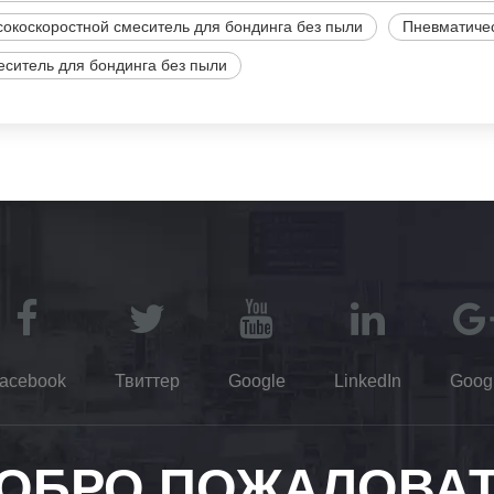
окоскоростной смеситель для бондинга без пыли
Пневматичес
ситель для бондинга без пыли
acebook
Твиттер
Google
LinkedIn
Goog
ОБРО ПОЖАЛОВА