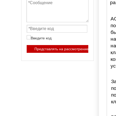
ра
A
по
б
н
на
Представлять на рассмотрение
кл
ко
ус
З
п
п
к