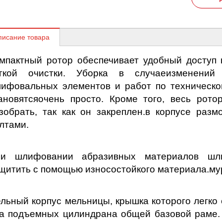
писание товара
мпактный ротор обеспечивает удобный доступ 
гкой очистки. Уборка в случае
изменений
ифовальных элементов и работ по техническо
ановятся
очень просто. Кроме того, весь рот
зобрать, так как он закреплен.
в корпусе разм
лтами.
и шлифовании абразивных материалов шл
щитить с помощью износостойкого материала.
му
льный корпус мельницы, крышка которого легко
а подъемных цилиндра
на общей базовой раме.