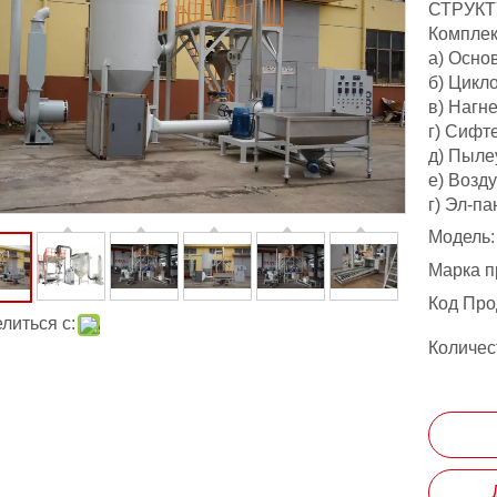
СТРУКТ
Комплек
а) Осно
б) Цикло
в) Нагн
г) Сифт
д) Пыле
е) Возд
г) Эл-п
Модель:
Марка п
Код Про
литься с:
Количес