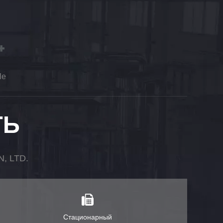
le
ТЬ
 LTD.
Стационарный