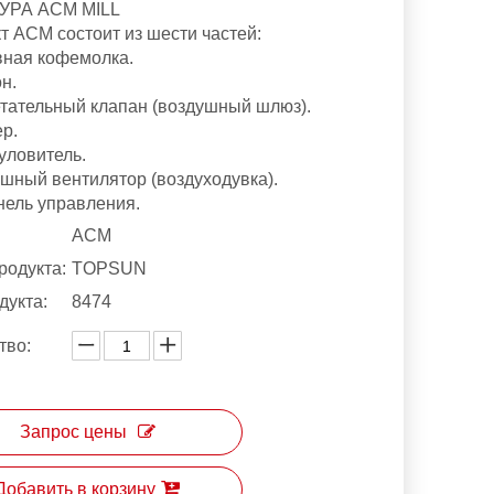
УРА ACM MILL
т ACM состоит из шести частей:
вная кофемолка.
н.
етательный клапан (воздушный шлюз).
ер.
уловитель.
ушный вентилятор (воздуходувка).
анель управления.
ACM
родукта:
TOPSUN
дукта:
8474
тво:
Запрос цены
Добавить в корзину