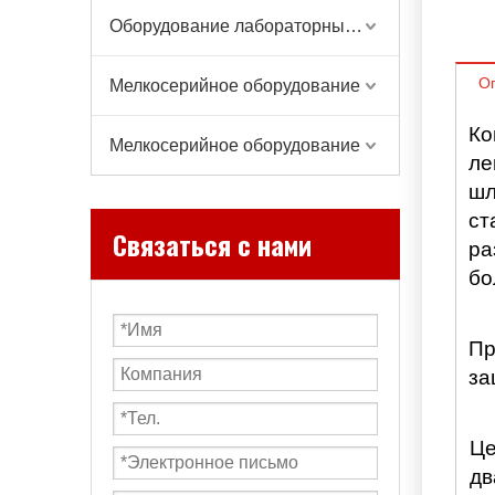
Оборудование лабораторных весов
О
Мелкосерийное оборудование
Ко
Мелкосерийное оборудование
ле
шл
ст
Связаться с нами
ра
бо
Пр
за
Це
дв