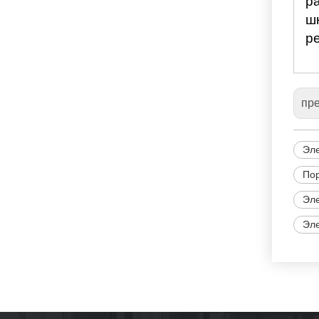
р
ш
р
пр
Эле
По
Эле
Эле