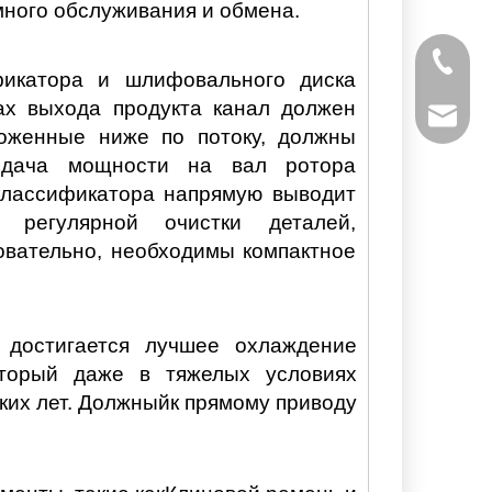
ного обслуживания и обмена.
+ 86-53
икатора и шлифовального диска
ах выхода продукта канал должен
powtech
ложенные ниже по потоку, должны
едача мощности на вал ротора
sales@y
 классификатора напрямую выводит
регулярной очистки деталей,
sales@p
овательно, необходимы компактное
 достигается лучшее охлаждение
оторый даже в тяжелых условиях
ких лет. Должный
к прямому приводу