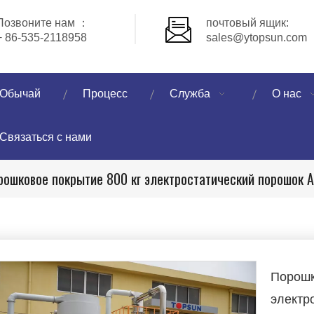
Позвоните нам ：
почтовый ящик:
+ 86-535-2118958
sales@ytopsun.com
Обычай
Процесс
Служба
О нас
Связаться с нами
рошковое покрытие 800 кг электростатический порошок 
Порошк
электр