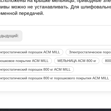
асположены на крышке мельницы, приводные элем
кивы можно не устанавливать. Для шлифовально
еменной передачей.
едыдущий:
ктростатический порошок ACM MILL
Электростатическое пор
рошковое покрытие ACM MILL
МЕЛЬНИЦА ACM 800 кг
800
ктростатический порошок 800 кг ACM MILL
ктростатический порошок 800 кг порошкового покрытия ACM MILL