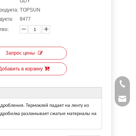
GDY
родукта:
TOPSUN
дукта:
8477
тво:
Запрос цены
Добавить в корзину
+ 86-53
powtech
дробления. Термоклей падает на ленту из
 дробилка разламывает сжатые материалы на
sales@y
sales@p