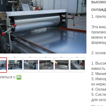
высоко
охлаж
1. прил
Эта маш
произво
можно и
фармаце
2. осно
1. Высо
емкость
2. Мини
литься с:
3. Импо
из нерж
4. Охла
5. Сист
для охл