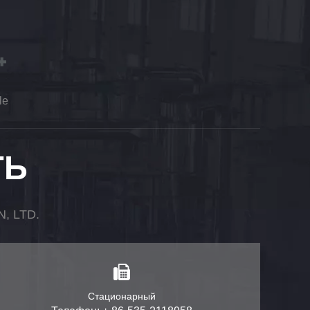
le
ТЬ
 LTD.
Стационарный