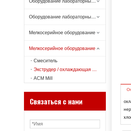
Оборудование лабораторных весов
Оборудование лабораторных весов
Мелкосерийное оборудование
Мелкосерийное оборудование
Смеситель
Экструдер / охлаждающая лента
ACM Mill
О
Связаться с нами
охл
нер
хло