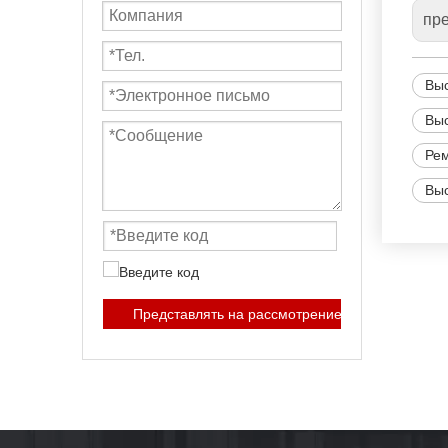
пр
Выс
Выс
Рем
Выс
Представлять на рассмотрение