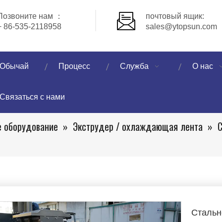
Позвоните нам ：
почтовый ящик:
+ 86-535-2118958
sales@ytopsun.com
Обычай
Процесс
Служба
О нас
Связаться с нами
 оборудование
»
Экструдер / охлаждающая лента
»
С
Стальн