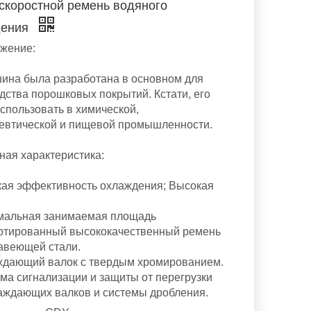
скоростной ремень водяного
дения
ожение:
ина была разработана в основном для
дства порошковых покрытий. Кстати, его
спользовать в химической,
втической и пищевой промышленности.
вная характеристика:
кая эффективность охлаждения; Высокая
мальная занимаемая площадь
ртированный высококачественный ремень
авеющей стали.
ждающий валок с твердым хромированием.
ема сигнализации и защиты от перегрузки
аждающих валков и системы дробления.