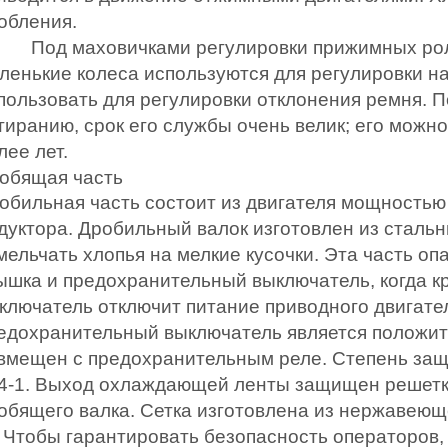
обления.
Под маховичками регулировки прижимных рол
ленькие колеса используются для регулировки н
пользовать для регулировки отклонения ремня. 
тиранию, срок его службы очень велик; его можно
лее лет.
обящая часть
обильная часть состоит из двигателя мощностью 0
дуктора. Дробильный валок изготовлен из стальн
мельчать хлопья на мелкие кусочки. Эта часть о
ышка и предохранительный выключатель, когда 
ключатель отключит питание приводного двигате
едохранительный выключатель является положи
вмещен с предохранительным реле. Степень защ
4-1. Выход охлаждающей ленты защищен решеткой
обящего валка. Сетка изготовлена ​​из нержавею
) Чтобы гарантировать безопасность операторо