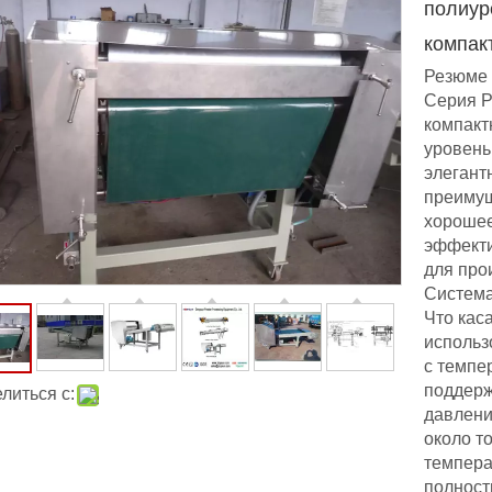
полиур
компак
Резюме
Серия P
компакт
уровень
элегант
преимущ
хорошее
эффекти
для про
Систем
Что кас
использ
с темпе
поддерж
литься с:
давлени
около т
темпера
полност