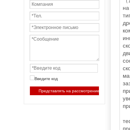
（
на
ти
др
ко
ин
ск
дв
со
ск
ма
за
пр
Представлять на рассмотрение
ув
пр
те
пр