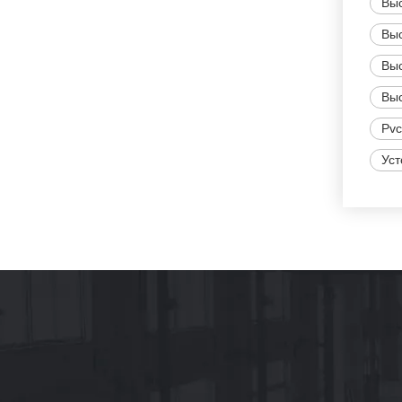
Выс
Выс
Выс
Выс
Pvc
Уст