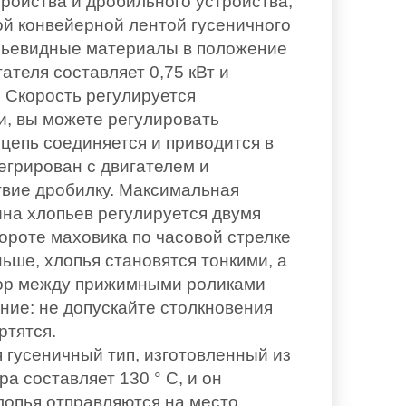
ройства и дробильного устройства,
й конвейерной лентой гусеничного
опьевидные материалы в положение
ателя составляет 0,75 кВт и
 Скорость регулируется
и, вы можете регулировать
цепь соединяется и приводится в
егрирован с двигателем и
твие дробилку. Максимальная
ина хлопьев регулируется двумя
роте маховика по часовой стрелке
ше, хлопья становятся тонкими, а
азор между прижимными роликами
ние: не допускайте столкновения
ртятся.
я гусеничный тип, изготовленный из
 составляет 130 ° C, и он
лопья отправляются на место