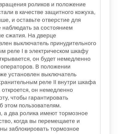
 вращения роликов и положение
али в качестве защитного кожуха,
ыше, и оставьте отверстие для
те наблюдать за состоянием
е сжатия. На дверце
влен выключатель принудительного
м реле I в электрическом шкафу
ткрывается, он будет немедленно
 операторов. В положении
же установлен выключатель
хранительным реле II внутри шкафа
 откроется, он немедленно
оту, чтобы гарантировать
б этом пользователям.
 а два ролика имеют тормозное
ство, когда вы перемещаете и
жны заблокировать тормозное