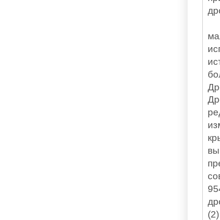
др
ма
ис
ис
бо
Др
Др
ре
из
кр
вы
пр
со
95
др
(2