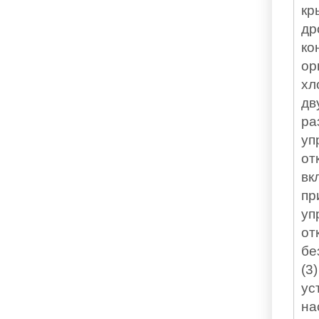
кр
др
ко
ор
хл
дв
ра
уп
от
вк
пр
уп
от
бе
(3
ус
на