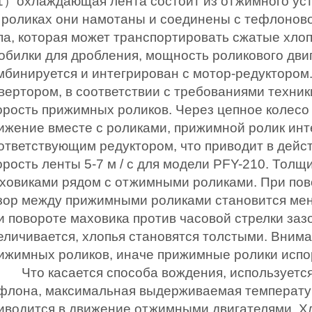
1
）
охлаждающая лента состоит из отжимного уст
 роликах они намотаны и соединены с тефлоново
па, которая может транспортировать сжатые хл
обилки для дробления, мощность роликового двиг
мбинируется и интегрирован с мотор-редуктором.
вертором, в соответствии с требованиями техник
орость прижимных роликов. Через цепное колесо 
ижение вместе с роликами, прижимной ролик инт
ответствующим редуктором, что приводит в дейс
орость ленты 5-7 м / с для модели PFY-210. Толщ
ховиками рядом с отжимными роликами. При пово
зор между прижимными роликами становится мень
и повороте маховика против часовой стрелки з
еличивается, хлопья становятся толстыми. Внима
ижимных роликов, иначе прижимные ролики испо
Что касается способа вождения, используетс
флона, максимальная выдерживаемая температура
иводится в движение отжимными двигателями. Х