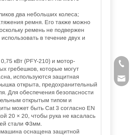
иков два небольших колеса;
атяжения ремня. Его также можно
Поскольку ремень не подвержен
 использовать в течение двух и
,75 кВт (PFY-210) и мотор-
+ 86-53
ых гребешков, которые могут
пасна, используются защитная
powtech
крышка открыта, предохранительный
ля. Для обеспечения безопасности
sales@y
тельным открытым типом и
иты может быть Cat 3 согласно EN
sales@p
 20 × 20, чтобы рука не касалась
щей стали Ф3мм.
в, машина оснащена защитной