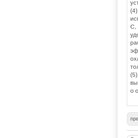
ус
(4
ис
C,
уд
ра
эф
ох
то
(5
вы
о 
пр