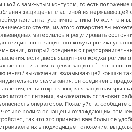
ышкой с замкнутым контуром, то есть положение
обления защищены пластиной из нержавеющей ст
нвейерная лента гусеничного типа То же, что и в
ганического стекла, из этого отверстия вы може
опьевидных материалов и регулировать состояни
ухпозиционного защитного кожуха ролика устано
змыкания, который соединен с предохранительны
равления, если дверь защитного кожуха ролика о
ключен от питания. в целях защиты безопасности
лючения / выключения взламывающей крышки так
инудительного размыкания, он соединен с предо
равления, если открывающаяся защитная крышка
ключится от питания, выключатель остановит раб
зопасность операторов. Пожалуйста, сообщите о
) Четыре ролика оснащены охлаждающим ремнем,
тройство, так что это принесет вам большое удоб
страиваете их в подходящее положение, вы дол