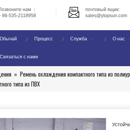
Позвоните нам ：
почтовый ящик:
+ 86-535-2118958
sales@ytopsun.com
Обычай
Процесс
Служба
О нас
Связаться с нами
дения
»
Ремень охлаждения компактного типа из полиу
ного типа из ПВХ
Устойч