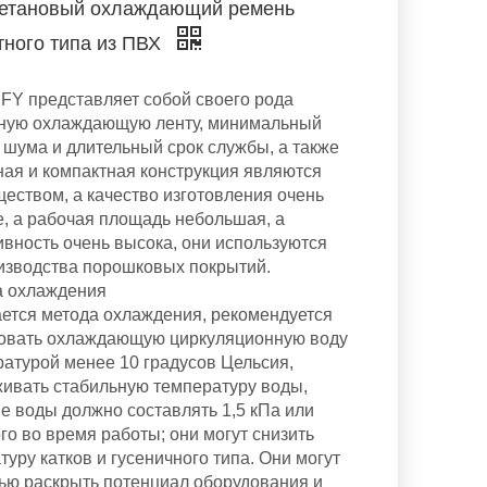
етановый охлаждающий ремень
тного типа из ПВХ
FY представляет собой своего рода
ную охлаждающую ленту, минимальный
 шума и длительный срок службы, а также
ная и компактная конструкция являются
еством, а качество изготовления очень
, а рабочая площадь небольшая, а
вность очень высока, они используются
изводства порошковых покрытий.
а охлаждения
ается метода охлаждения, рекомендуется
овать охлаждающую циркуляционную воду
ратурой менее 10 градусов Цельсия,
ивать стабильную температуру воды,
е воды должно составлять 1,5 кПа или
ого во время работы; они могут снизить
туру катков и гусеничного типа. Они могут
ью раскрыть потенциал оборудования и