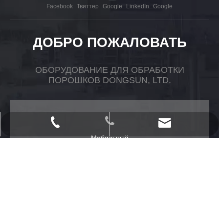
Facebook
Твиттер
Google
LinkedIn
Google
ДОБРО ПОЖАЛОВАТЬ
ОБОРУДОВАНИЕ ДЛЯ ОБРАБОТКИ
ПОРОШКОВ DONGSUN, LTD.
powtech_yantai@163.com
+ 86-535-2118958
Мобильный
Мобильный ： + 86-13864570840
sales@ytopsun.com
sales@powdertech.cn
Сообщение
Электронное письмо:
sales@ytopsun.com