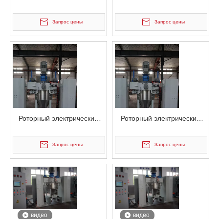
электростатический
электростатический
смеситель для порошковых
смеситель для порошковых
Запрос цены
Запрос цены
контейнеров
контейнеров
Роторный электрический
Роторный электрический
электростатический
электростатический
смеситель для порошковых
смеситель для порошковых
Запрос цены
Запрос цены
контейнеров
контейнеров
видео
видео