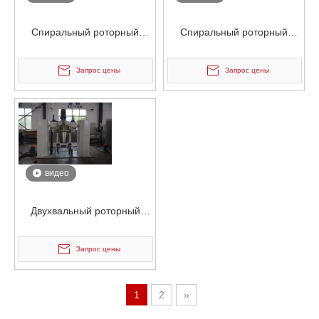
Спиральный роторный
Спиральный роторный
электростатический
электростатический
смеситель для порошковых
смеситель для порошковых
Запрос цены
Запрос цены
контейнеров
контейнеров
видео
Двухвальный роторный
электростатический
смеситель для порошковых
Запрос цены
контейнеров
1
2
»