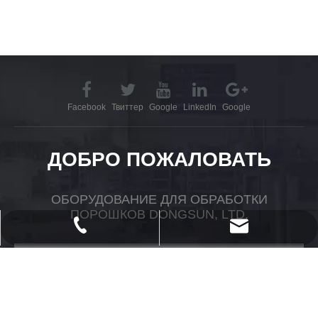
Facebook
Твиттер
Google
LinkedIn
Google
ДОБРО ПОЖАЛОВАТЬ
ОБОРУДОВАНИЕ ДЛЯ ОБРАБОТКИ
ПОРОШКОВ DONGSUN, LTD.
powtech_yantai@163.com
+ 86-535-2118958
sales@ytopsun.com
Мобильный
sales@powdertech.cn
Мобильный ： + 86-13864570840