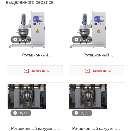
выделенного сервиса.
видео
видео
Ротационный
Ротационный
пневматический
пневматический
электростатический
электростатический
Запрос цены
Запрос цены
смеситель для порошковых
смеситель для порошковых
контейнеров
контейнеров
видео
видео
Ротационный вакуумный
Ротационный вакуумный