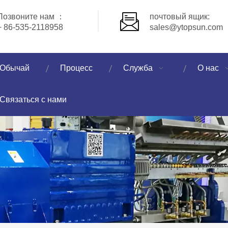
Позвоните нам ：
почтовый ящик:
+ 86-535-2118958
sales@ytopsun.com
Обычай
Процесс
Служба
О нас
Связаться с нами