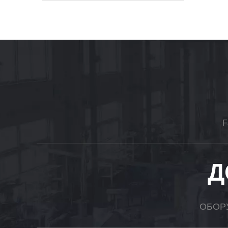
F
Д
ОБОР