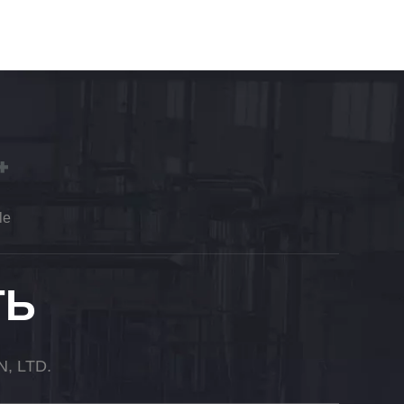
le
ТЬ
 LTD.