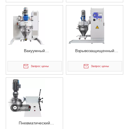
для порошка
для порошка
Вакуумный
Взрывозащищенный
электростатический
вакуумный
смеситель для порошка
электростатический
Запрос цены
Запрос цены
непрерывного действия
смеситель для контейнеров
для порошков
видео
Пневматический