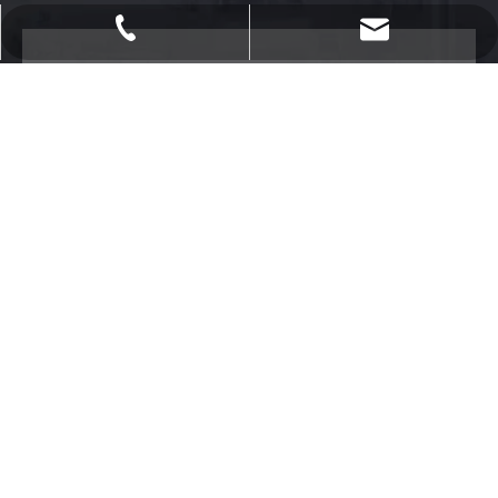
powtech_yantai@163.com
+ 86-535-2118958
sales@ytopsun.com
Мобильный
Мобильный ： + 86-13864570840
sales@powdertech.cn
Сообщение
Электронное письмо:
sales@ytopsun.com
Стационарный
Телефон: + 86-535-2118958