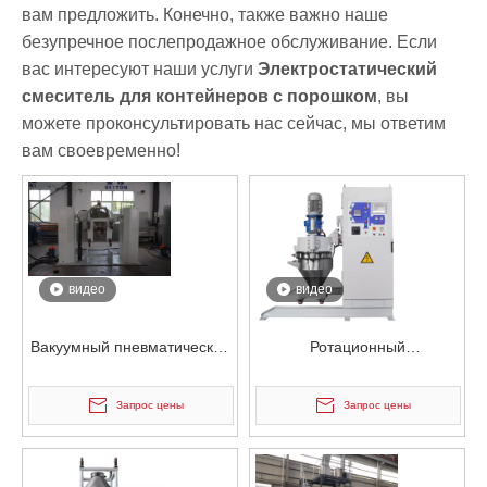
вам предложить. Конечно, также важно наше
безупречное послепродажное обслуживание. Если
вас интересуют наши услуги
Электростатический
смеситель для контейнеров с порошком
, вы
можете проконсультировать нас сейчас, мы ответим
вам своевременно!
видео
видео
Вакуумный пневматический
Ротационный
электростатический
пневматический
смеситель для контейнеров
электростатический
Запрос цены
Запрос цены
для порошка
смеситель для порошковых
контейнеров