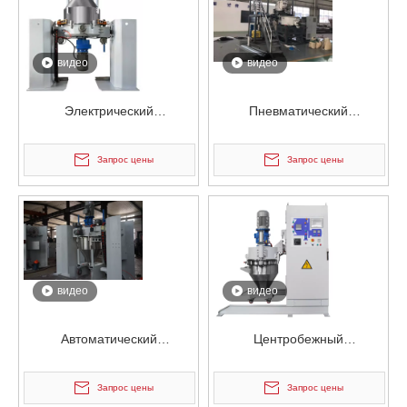
видео
видео
Электрический
Пневматический
пневматический
электростатический
электростатический
смеситель для порошка для
Запрос цены
Запрос цены
смеситель для контейнеров
приклеивания
для порошка
видео
видео
Автоматический
Центробежный
пневматический
пневматический
электростатический
электростатический
Запрос цены
Запрос цены
смеситель для контейнеров
смеситель для контейнеров