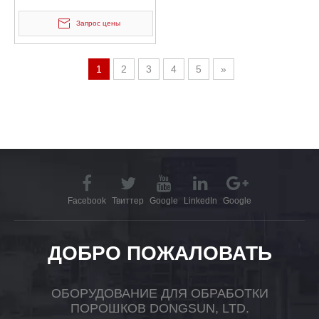
пневматический
электростатический
Запрос цены
смеситель для контейнеров
для порошка
1
2
3
4
5
»
Facebook
Твиттер
Google
LinkedIn
Google
ДОБРО ПОЖАЛОВАТЬ
ОБОРУДОВАНИЕ ДЛЯ ОБРАБОТКИ
ПОРОШКОВ DONGSUN, LTD.