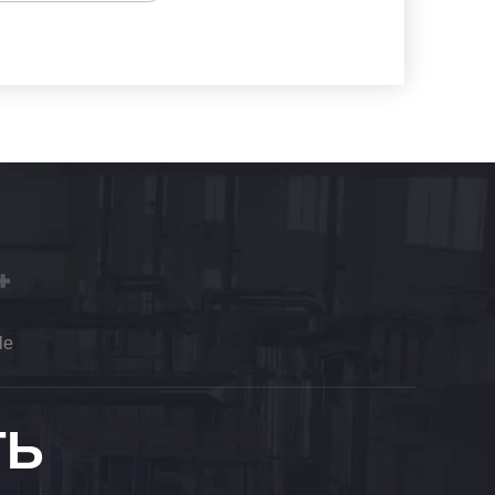
le
ТЬ