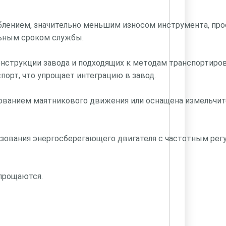
sales@p
блением, значительно меньшим износом инструмента, про
льным сроком службы.
нструкции завода и подходящих к методам транспортиров
орт, что упрощает интеграцию в завод.
зованием маятникового движения или оснащена измельчи
ьзования энергосберегающего двигателя с частотным регу
прощаются.