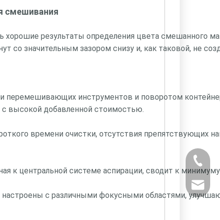
ля смешивания
ь хорошие результаты определения цвета смешанного м
 со значительным зазором снизу и, как таковой, не созд
ти перемешивающих инструментов и поворотом контейне
с высокой добавленной стоимостью.
роткого времени очистки, отсутствия препятствующих н
+ 86-53
ная к центральной системе аспирации, сводит к минимуму
powtech
настроены с различными фокусными областями, улучшаю
sales@y