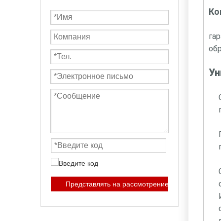
Ко
га
обр
Ун
Представлять на рассмотрение