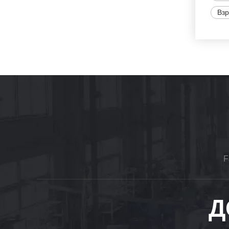
Вз
F
Д