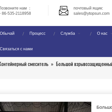
Позвоните нам ：
почтовый ящик:
+ 86-535-2118958
sales@ytopsun.com
Обычай
Процесс
Служба
О нас
Связаться с нами
Контейнерный смеситель
»
Большой взрывозащищенный
Больш