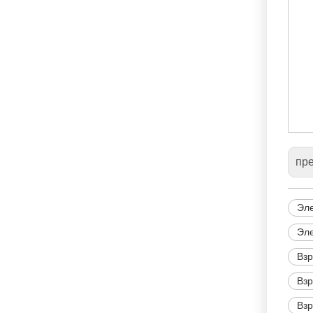
пр
Эле
Эле
Взр
Вз
Взр