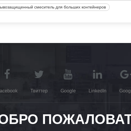
рывозащищенный смеситель для больших контейнеров
acebook
Твиттер
Google
LinkedIn
Goog
ОБРО ПОЖАЛОВА