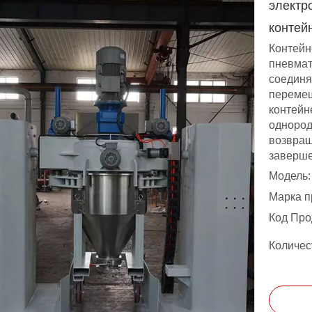
электр
контей
Контейн
пневмат
соединя
перемеш
контейн
однород
возвращ
заверше
Модель:
Марка п
Код Про
Количес