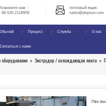
Позвоните нам ：
почтовый ящик:
+ 86-535-2118958
sales@ytopsun.com
Обычай
Процесс
Служба
О нас
Связаться с нами
 оборудование
»
Экструдер / охлаждающая лента
»
П
Пвх вы