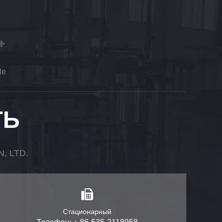
le
ТЬ
 LTD.
Стационарный