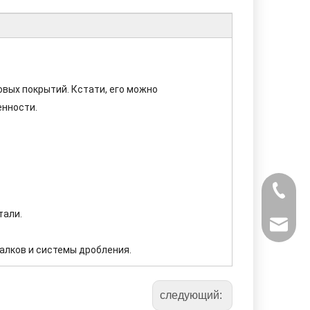
вых покрытий. Кстати, его можно
енности.
+ 86-53
тали.
powtech
алков и системы дробления.
sales@y
sales@p
следующий: