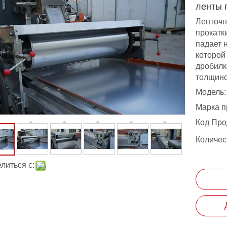
ленты 
Ленточн
прокатк
падает 
которой
дробилк
толщино
Модель:
Марка п
Код Про
Количес
литься с: