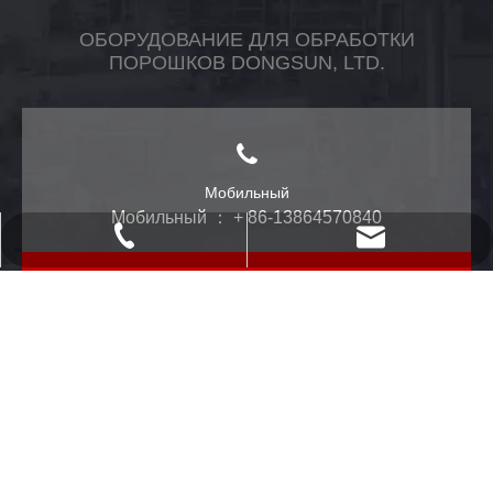
ОБОРУДОВАНИЕ ДЛЯ ОБРАБОТКИ
ПОРОШКОВ DONGSUN, LTD.
Мобильный
Мобильный ： + 86-13864570840
powtech_yantai@163.com
+ 86-535-2118958
sales@ytopsun.com
Сообщение
sales@powdertech.cn
Электронное письмо:
sales@ytopsun.com
Стационарный