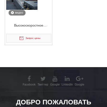
видео
Высокоскоростное
порошковое покрытие для
охлаждающей ленты из
Запрос цены
ПВХ с водяным
охлаждением
Facebook
Твиттер
Google
LinkedIn
Google
ДОБРО ПОЖАЛОВАТЬ