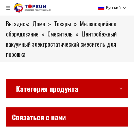
Pусский
Вы здесь:
Дома
»
Товары
»
Мелкосерийное
оборудование
»
Смеситель
»
Центробежный
вакуумный электростатический смеситель для
порошка
Категория продукта
Связаться с нами