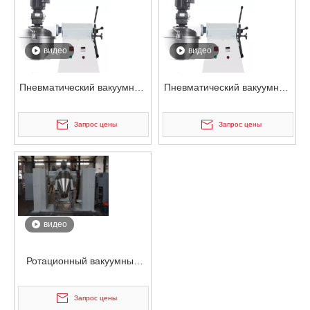
видео
видео
Пневматический вакуумный
Пневматический вакуумный
электростатический
электростатический
смеситель для порошковых
смеситель для порошковых
Запрос цены
Запрос цены
контейнеров
контейнеров
видео
Ротационный вакуумный
электростатический
смеситель для порошковых
Запрос цены
контейнеров