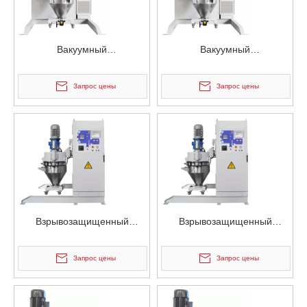
Вакуумный
Вакуумный
электростатический
электростатический
смеситель для порошка
смеситель для порошка
Запрос цены
Запрос цены
непрерывного действия
непрерывного действия
Взрывозащищенный
Взрывозащищенный
вакуумный
вакуумный
электростатический
электростатический
Запрос цены
Запрос цены
смеситель для контейнеров
смеситель для контейнеров
для порошков
для порошков