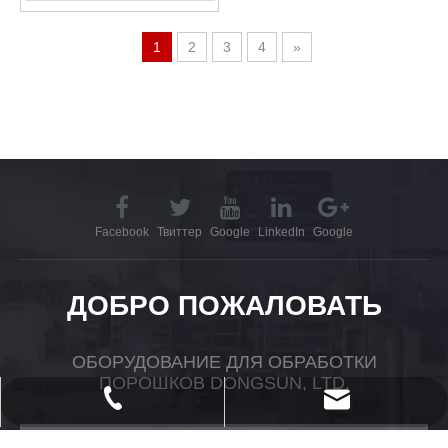
1
2
3
4
»
Facebook
Твиттер
Google
LinkedIn
Google
ДОБРО ПОЖАЛОВАТЬ
ОБОРУДОВАНИЕ ДЛЯ ОБРАБОТКИ
ПОРОШКОВ DONGSUN, LTD.
powtech_yantai@163.com
+ 86-535-2118958