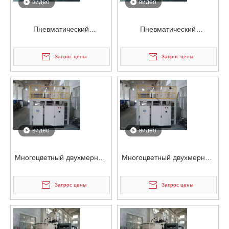
видео
видео
Пневматический
Пневматический
двухмерный
двухмерный
высокоскоростной
высокоскоростной
Запрос цены
Запрос цены
смеситель для склеивания
смеситель для склеивания
видео
видео
Многоцветный двухмерный
Многоцветный двухмерный
высокоскоростной
высокоскоростной
смеситель для склеивания
смеситель для склеивания
Запрос цены
Запрос цены