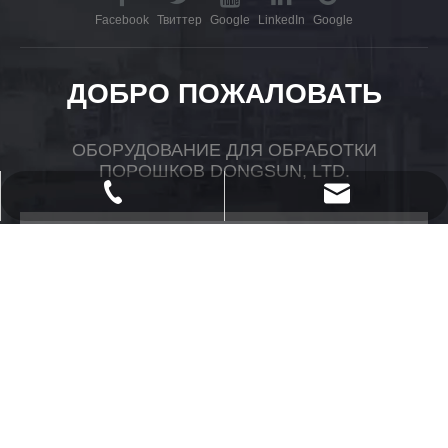
Facebook
Твиттер
Google
LinkedIn
Google
ДОБРО ПОЖАЛОВАТЬ
ОБОРУДОВАНИЕ ДЛЯ ОБРАБОТКИ
ПОРОШКОВ DONGSUN, LTD.
powtech_yantai@163.com
+ 86-535-2118958
sales@ytopsun.com
Мобильный
sales@powdertech.cn
Мобильный ： + 86-13864570840
Сообщение
Электронное письмо:
sales@ytopsun.com