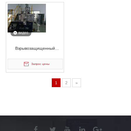
видео
Взрывозащищенный
двухмерный
высокоскоростной
Запрос цены
смеситель для склеивания
1
2
»