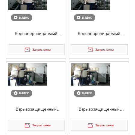
видео
видео
Водонепроницаемый
Водонепроницаемый
двухмерный
двухмерный
высокоскоростной
высокоскоростной
Запрос цены
Запрос цены
смеситель для склеивания
смеситель для склеивания
видео
видео
Взрывозащищенный
Взрывозащищенный
двухмерный
двухмерный
высокоскоростной
высокоскоростной
Запрос цены
Запрос цены
смеситель для склеивания
смеситель для склеивания